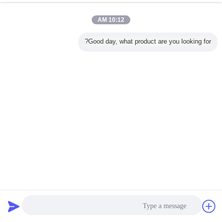
غير اللغة
Arabic
10:12 AM
Good day, what product are you looking for?
منزل
|
معلومات عنا
|
خريطة الموقع
|
Privacy Policy
منظر مكتبيّ
Copyright © 2018 - 2026 Care Test Biotech Ltd.
All rights reserved.
دردشة
طلب اقتباس