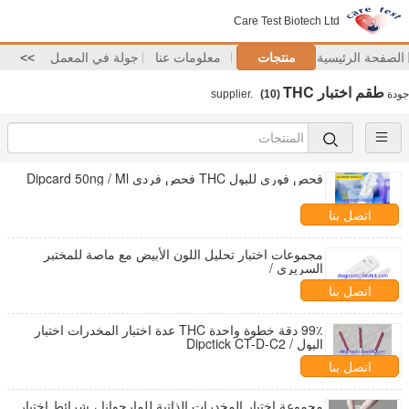
Care Test Biotech Ltd
الصفحة الرئيسية
منتجات
معلومات عنا
جولة في المعمل
>>
طقم اختبار THC
جودة
supplier.
(10)
فحص فوري للبول THC فحص فردي Dipcard 50ng / Ml
اتصل بنا
مجموعات اختبار تحليل اللون الأبيض مع ماصة للمختبر
السريري /
اتصل بنا
99٪ دقة خطوة واحدة THC عدة اختبار المخدرات اختبار
البول / Dipctick CT-D-C2
اتصل بنا
مجموعة اختبار المخدرات الذاتية للمارجوانا ، شرائط اختبار