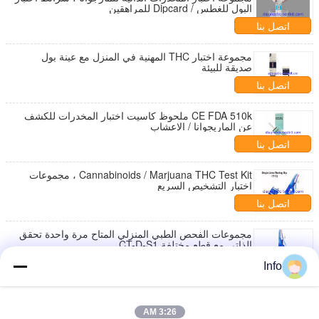
البول للغطس / Dipcard للمراهقين
اتصل بنا
مجموعة اختبار THC المهنية في المنزل مع عينة بول
صديقة للبيئة
اتصل بنا
CE FDA 510k ملحوظ كاسيت اختبار المخدرات للكشف
عن الماريجوانا / الاعشاب
اتصل بنا
Cannabinoids / Marjuana THC Test Kit ، مجموعات
اختبار التشخيص السريع
اتصل بنا
مجموعات الفحص الطبي المنزلي المتاح مرة واحدة تحقق
الذاتي مع قطع مختلفة CT-D-S1
اتصل بنا
Info
فحص سريع THC اختبار كيت 20/25 / 50ng / Ml قطع CE
FDA المعتمدة
3:26 AM