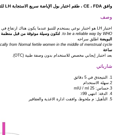
وافق CE ، FDA ، طقم اختبار بول الإباضة سريع الاستجابة LH للتطبيق المنزلي
وصف
اختبار LH هو اختبار نوعي يستخدم للتنبؤ عندما يكون هناك ارتفاع في LH ،
to be a reliable way by WHO.
لتكون وسيلة موثوقة من قبل منظمة ال
البويضة
اطلق سراحه
ically from Normal fertile women in the middle of menstrual cycle.
ساعة
بعد اختبار إيجابي
مخصص للاستخدام بدون وصفة طبية (OTC)
.
شارباتي
1. النتيجة
ق في
5 دقائق
2.سهلة الاستخدام
3.حساس: 25 mIU / ml
4. الدقة: انتهى
99٪
5. التأهيل: م
ملحوظ،
وافقت ادارة الاغذية والعقاقير