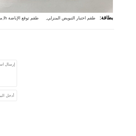
بطاقة:
طقم اختبار التبويض المنزلي
,
طقم توقع الإباضة lh,مجموعات التنبؤ بالإباضة