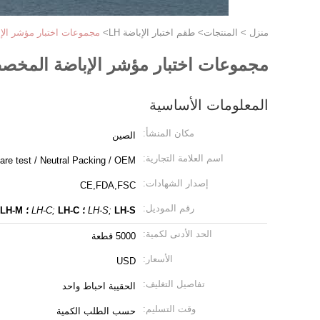
منزل
>
المنتجات
>
طقم اختبار الإباضة LH
>
مجموعات اختبار مؤشر الإبا
مجموعات اختبار مؤشر الإباضة المخصصة 
المعلومات الأساسية
مكان المنشأ:
الصين
اسم العلامة التجارية:
are test / Neutral Packing / OEM
إصدار الشهادات:
CE,FDA,FSC
رقم الموديل:
LH-S ؛
LH-S;
LH-C ؛
LH-C;
LH-M
الحد الأدنى لكمية:
5000 قطعة
الأسعار:
USD
تفاصيل التغليف:
الحقيبة احباط واحد
وقت التسليم:
حسب الطلب الكمية