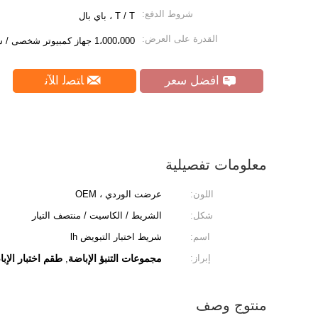
شروط الدفع:
T / T ، باي بال
القدرة على العرض:
1،000،000 جهاز كمبيوتر شخصى / شهر
افضل سعر
ﺎﺘﺼﻟ ﺍﻶﻧ
معلومات تفصيلية
اللون:
عرضت الوردي ، OEM
شكل:
الشريط / الكاسيت / منتصف التيار
اسم:
شريط اختبار التبويض lh
إبراز:
مجموعات التنبؤ الإباضة
طقم اختبار الإبا
,
منتوج وصف