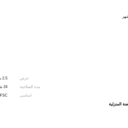
عرض:
2.5 مم ، 3.0 مم ، 3.5 مم ، 4.0 مم
مدة الصلاحية:
24 شهرا
اساسي:
 FSC
ضة المنزلية