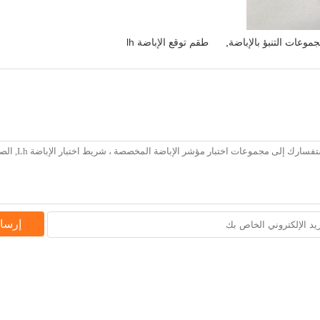
,
طقم توقع الإباضة lh
إرسا