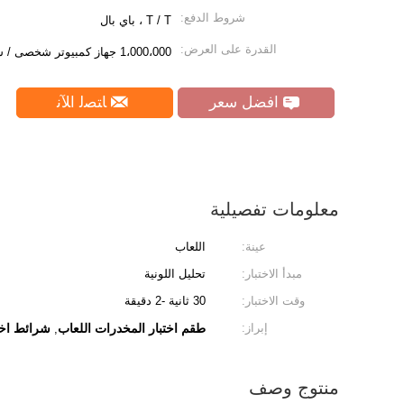
شروط الدفع:
T / T ، باي بال
القدرة على العرض:
1،000،000 جهاز كمبيوتر شخصى / شهر
افضل سعر
ﺎﺘﺼﻟ ﺍﻶﻧ
معلومات تفصيلية
عينة:
اللعاب
مبدأ الاختبار:
تحليل اللونية
وقت الاختبار:
30 ثانية -2 دقيقة
إبراز:
طقم اختبار المخدرات اللعاب
شرائط اخت
,
منتوج وصف