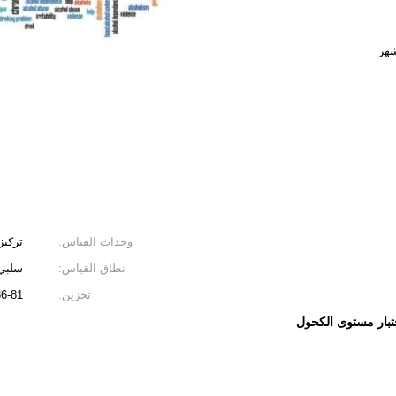
وحدات القياس:
تركيز 
نطاق القياس:
سلبي / 0.02٪ / 0.04٪ /
تخزين:
36-81 درجة فهرنهايت (2-27 درجة مئوية) في
بار مستوى الكحول